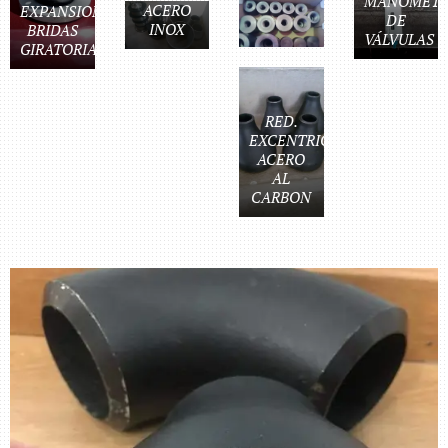
MANÓMET
ACERO
EXPANSION
DE
INOX
BRIDAS
VÁLVULAS
GIRATORIAS
RED.
EXCENTRICAS
ACERO
AL
CARBON