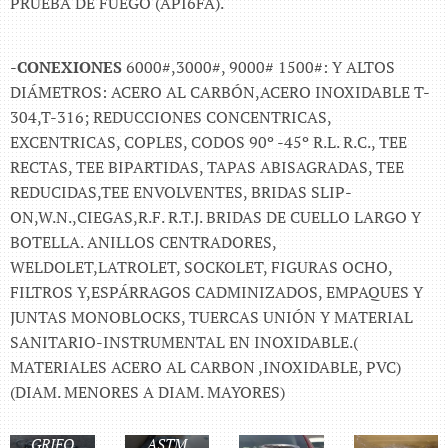
PRUEBA DE FUEGO (API6FA).
-
CONEXIONES
6000#,3000#, 9000# 1500#: Y ALTOS
DIÁMETROS: ACERO AL CARBÓN,ACERO INOXIDABLE T-
304,T-316; REDUCCIONES CONCENTRICAS,
EXCENTRICAS, COPLES, CODOS 90º -45º R.L. R.C., TEE
RECTAS, TEE BIPARTIDAS, TAPAS ABISAGRADAS, TEE
REDUCIDAS,TEE ENVOLVENTES, BRIDAS SLIP-
ON,W.N.,CIEGAS,R.F. R.T.J. BRIDAS DE CUELLO LARGO Y
BOTELLA. ANILLOS CENTRADORES,
WELDOLET,LATROLET, SOCKOLET, FIGURAS OCHO,
FILTROS Y,ESPÁRRAGOS CADMINIZADOS, EMPAQUES Y
JUNTAS MONOBLOCKS, TUERCAS UNIÓN Y MATERIAL
SANITARIO-INSTRUMENTAL EN INOXIDABLE.(
MATERIALES ACERO AL CARBON ,INOXIDABLE, PVC)
BRIDA
(DIAM. MENORES A DIAM. MAYORES)
VÁLVULAS
W.N. 30"
DE
150#
TEE
GRIFO
ASTM