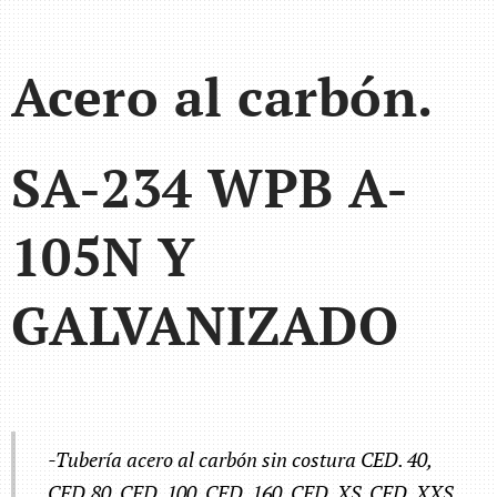
Acero al carbón.
SA-234 WPB A-
105N Y
GALVANIZADO
-Tubería acero al carbón sin costura CED. 40,
CED.80, CED. 100, CED. 160, CED. XS, CED. XXS,