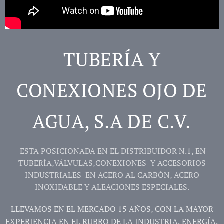
TUBERÍA Y
CONEXIONES OJO DE
AGUA, S.A DE C.V.
ESTA POSICIONADA EN EL DISTRIBUIDOR N.1, EN
TUBERÍA,VÁLVULAS,CONEXIONES Y ACCESORIOS
INDUSTRIALES EN ACERO AL CARBÓN, ACERO
INOXIDABLE Y ALEACIONES ESPECIALES.
LLEVAMOS EN EL MERCADO 15 AÑOS, CON LA MAYOR
EXPERIENCIA EN EL RUBRO DE LA INDUSTRIA, ENERGÍA,